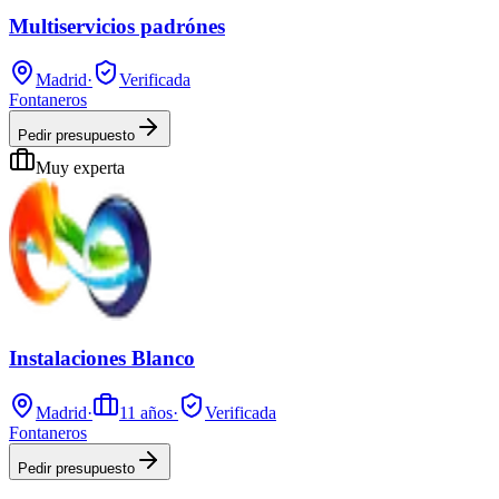
Multiservicios padrónes
Madrid
·
Verificada
Fontaneros
Pedir presupuesto
Muy experta
Instalaciones Blanco
Madrid
·
11
años
·
Verificada
Fontaneros
Pedir presupuesto