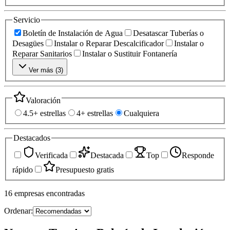
Servicio
Boletín de Instalación de Agua
Desatascar Tuberías o
Desagües
Instalar o Reparar Descalcificador
Instalar o
Reparar Sanitarios
Instalar o Sustituir Fontanería
Ver más (
3
)
Valoración
4.5+ estrellas
4+ estrellas
Cualquiera
Destacados
Verificada
Destacada
Top
Responde
rápido
Presupuesto gratis
16
empresas
encontradas
Ordenar: