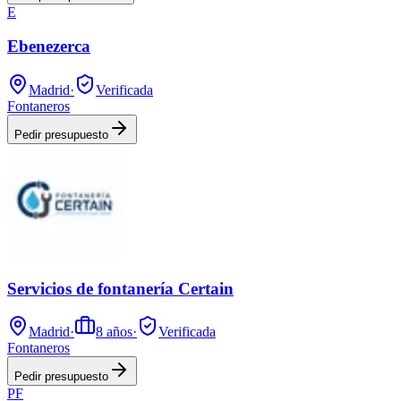
E
Ebenezerca
Madrid
·
Verificada
Fontaneros
Pedir presupuesto
Servicios de fontanería Certain
Madrid
·
8
años
·
Verificada
Fontaneros
Pedir presupuesto
PF