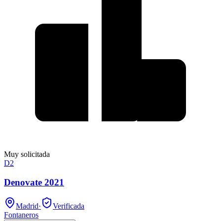
Muy solicitada
D2
Denovate 2021
Madrid
·
Verificada
Fontaneros