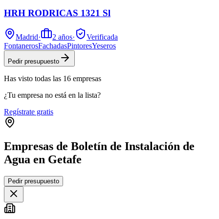
HRH RODRICAS 1321 Sl
Madrid
·
2
años
·
Verificada
Fontaneros
Fachadas
Pintores
Yeseros
Pedir presupuesto
Has visto
todas las
16
empresas
¿Tu empresa no está en la lista?
Regístrate gratis
Empresas de Boletín de Instalación de
Agua en Getafe
Leaflet
|
©
OpenStreetMap
Pedir presupuesto
+
−