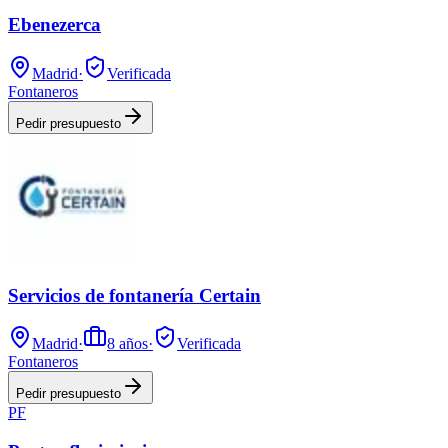
Ebenezerca
Madrid
·
Verificada
Fontaneros
Pedir presupuesto
Servicios de fontanería Certain
Madrid
·
8
años
·
Verificada
Fontaneros
Pedir presupuesto
PF