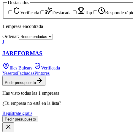
Destacados
Verificada
Destacada
Top
Responde rápi
1
empresa
encontrada
Ordenar:
J
JAREFORMAS
Illes Balears
·
Verificada
Yeseros
Fachadas
Pintores
Pedir presupuesto
Has visto
todas las
1
empresas
¿Tu empresa no está en la lista?
Regístrate gratis
Pedir presupuesto