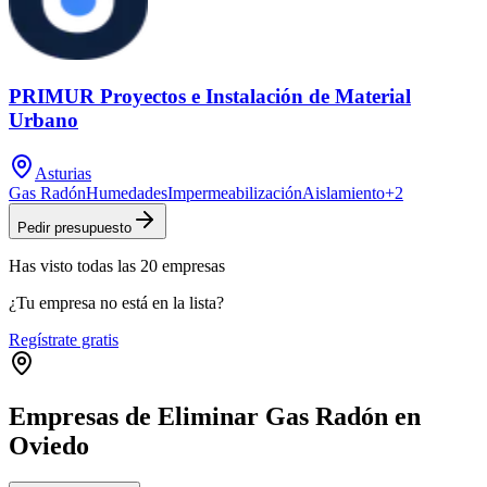
PRIMUR Proyectos e Instalación de Material
Urbano
Asturias
Gas Radón
Humedades
Impermeabilización
Aislamiento
+
2
Pedir presupuesto
Has visto
todas las
20
empresas
¿Tu empresa no está en la lista?
Regístrate gratis
Empresas de Eliminar Gas Radón en
Oviedo
Leaflet
|
©
OpenStreetMap