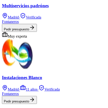
Multiservicios padrónes
Madrid
·
Verificada
Fontaneros
Pedir presupuesto
Muy experta
Instalaciones Blanco
Madrid
·
11
años
·
Verificada
Fontaneros
Pedir presupuesto