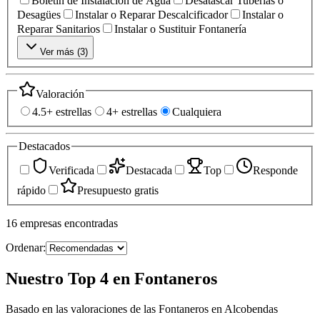
Boletín de Instalación de Agua
Desatascar Tuberías o
Desagües
Instalar o Reparar Descalcificador
Instalar o
Reparar Sanitarios
Instalar o Sustituir Fontanería
Ver más (
3
)
Valoración
4.5+ estrellas
4+ estrellas
Cualquiera
Destacados
Verificada
Destacada
Top
Responde
rápido
Presupuesto gratis
16
empresas
encontradas
Ordenar:
Nuestro Top 4 en Fontaneros
Basado en las valoraciones de las Fontaneros en Alcobendas