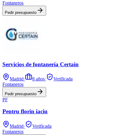
Fontaneros
Pedir presupuesto
Servicios de fontanería Certain
Madrid
·
8
años
·
Verificada
Fontaneros
Pedir presupuesto
PF
Pentru florin iaciu
Madrid
·
Verificada
Fontaneros