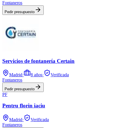
Fontaneros
Pedir presupuesto
Servicios de fontanería Certain
Madrid
·
8
años
·
Verificada
Fontaneros
Pedir presupuesto
PF
Pentru florin iaciu
Madrid
·
Verificada
Fontaneros