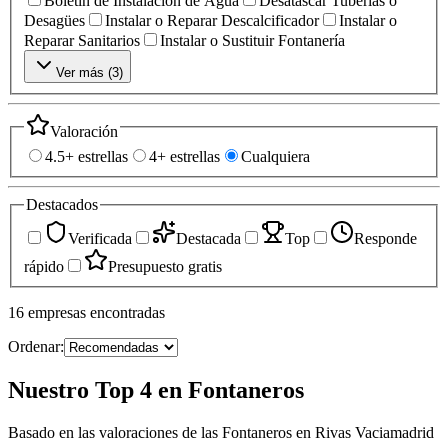
Boletín de Instalación de Agua
Desatascar Tuberías o
Desagües
Instalar o Reparar Descalcificador
Instalar o
Reparar Sanitarios
Instalar o Sustituir Fontanería
Ver más (
3
)
Valoración
4.5+ estrellas
4+ estrellas
Cualquiera
Destacados
Verificada
Destacada
Top
Responde
rápido
Presupuesto gratis
16
empresas
encontradas
Ordenar:
Nuestro Top 4 en Fontaneros
Basado en las valoraciones de las Fontaneros en Rivas Vaciamadrid