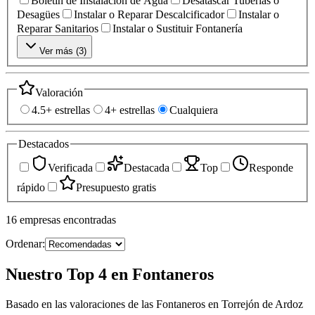
Boletín de Instalación de Agua
Desatascar Tuberías o
Desagües
Instalar o Reparar Descalcificador
Instalar o
Reparar Sanitarios
Instalar o Sustituir Fontanería
Ver más (
3
)
Valoración
4.5+ estrellas
4+ estrellas
Cualquiera
Destacados
Verificada
Destacada
Top
Responde
rápido
Presupuesto gratis
16
empresas
encontradas
Ordenar:
Nuestro Top 4 en Fontaneros
Basado en las valoraciones de las Fontaneros en Torrejón de Ardoz