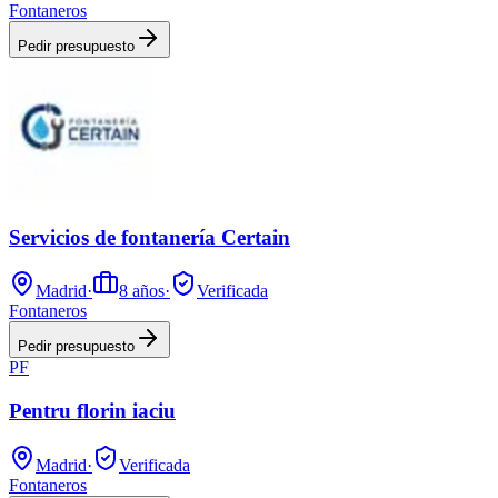
Fontaneros
Pedir presupuesto
Servicios de fontanería Certain
Madrid
·
8
años
·
Verificada
Fontaneros
Pedir presupuesto
PF
Pentru florin iaciu
Madrid
·
Verificada
Fontaneros