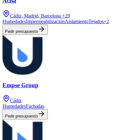
Acisa
Cádiz, Madrid, Barcelona
+29
Humedades
Impermeabilización
Aislamiento
Tejados
+
2
Pedir presupuesto
Empse Group
Cádiz
Humedades
Fachadas
Pedir presupuesto