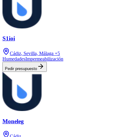
S1ioi
Cádiz, Sevilla, Málaga
+5
Humedades
Impermeabilización
Pedir presupuesto
Moneleg
Cádiz