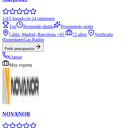
3.8/5 basado en 24 opiniones
Top
Responde rápido
Presupuesto gratis
Cádiz, Madrid, Barcelona
+45
·
72
años
·
Verificada
Humedades
Gas Radón
Pedir presupuesto
Llamar
Muy experta
NOVANOR