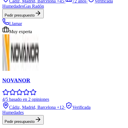
Cádiz, Madrid, Barcelona
+45
·
72
años
·
Verificada
Humedades
Gas Radón
Pedir presupuesto
Llamar
Muy experta
NOVANOR
4/5 basado en 2 opiniones
Cádiz, Madrid, Barcelona
+12
·
Verificada
Humedades
Pedir presupuesto