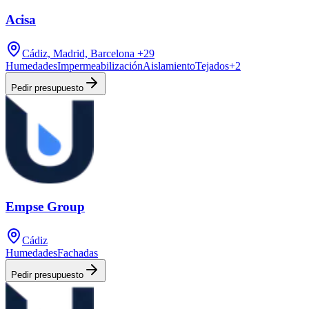
Acisa
Cádiz, Madrid, Barcelona
+29
Humedades
Impermeabilización
Aislamiento
Tejados
+
2
Pedir presupuesto
Empse Group
Cádiz
Humedades
Fachadas
Pedir presupuesto