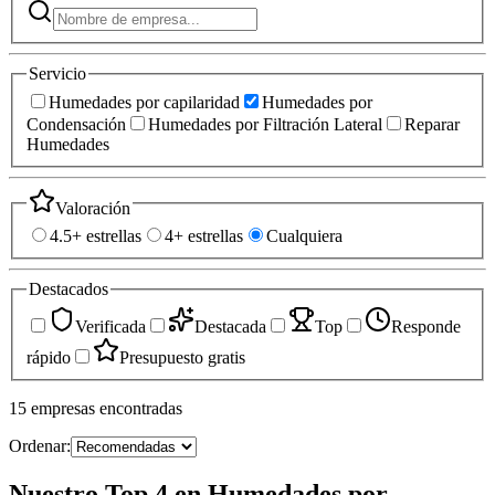
Servicio
Humedades por capilaridad
Humedades por
Condensación
Humedades por Filtración Lateral
Reparar
Humedades
Valoración
4.5+ estrellas
4+ estrellas
Cualquiera
Destacados
Verificada
Destacada
Top
Responde
rápido
Presupuesto gratis
15
empresas
encontradas
Ordenar:
Nuestro Top 4 en Humedades por