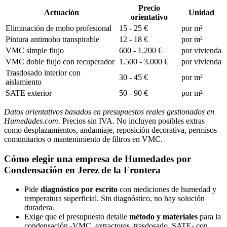
Precio
Actuación
Unidad
orientativo
Eliminación de moho profesional
15 - 25 €
por m²
Pintura antimoho transpirable
12 - 18 €
por m²
VMC simple flujo
600 - 1.200 €
por vivienda
VMC doble flujo con recuperador
1.500 - 3.000 €
por vivienda
Trasdosado interior con
30 - 45 €
por m²
aislamiento
SATE exterior
50 - 90 €
por m²
Datos orientativos basados en presupuestos reales gestionados en
Humedades.com.
Precios sin IVA. No incluyen posibles extras
como desplazamientos, andamiaje, reposición decorativa, permisos
comunitarios o mantenimiento de filtros en VMC.
Cómo elegir una empresa de Humedades por
Condensación en Jerez de la Frontera
Pide
diagnóstico por escrito
con mediciones de humedad y
temperatura superficial. Sin diagnóstico, no hay solución
duradera.
Exige que el presupuesto detalle
método y materiales
para la
condensación -VMC, extractores, trasdosado, SATE- con