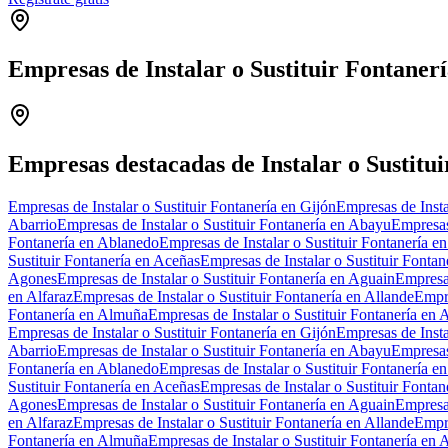
Empresas de Instalar o Sustituir Fontanerí
+
−
Empresas destacadas de Instalar o Sustitui
Empresas de Instalar o Sustituir Fontanería en Gijón
Empresas de Insta
Abarrio
Empresas de Instalar o Sustituir Fontanería en Abayu
Empresas
Fontanería en Ablanedo
Empresas de Instalar o Sustituir Fontanería 
Sustituir Fontanería en Aceñas
Empresas de Instalar o Sustituir Fontan
Agones
Empresas de Instalar o Sustituir Fontanería en Aguain
Empresas
en Alfaraz
Empresas de Instalar o Sustituir Fontanería en Allande
Empre
Fontanería en Almuña
Empresas de Instalar o Sustituir Fontanería en 
Empresas de Instalar o Sustituir Fontanería en Gijón
Empresas de Insta
Abarrio
Empresas de Instalar o Sustituir Fontanería en Abayu
Empresas
Fontanería en Ablanedo
Empresas de Instalar o Sustituir Fontanería 
Sustituir Fontanería en Aceñas
Empresas de Instalar o Sustituir Fontan
Agones
Empresas de Instalar o Sustituir Fontanería en Aguain
Empresas
en Alfaraz
Empresas de Instalar o Sustituir Fontanería en Allande
Empre
Fontanería en Almuña
Empresas de Instalar o Sustituir Fontanería en 