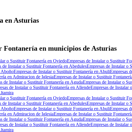
a en Asturias
r Fontanería en municipios de Asturias
lar o Sustituir Fontanería en Oviedo
Empresas de Instalar o Sustituir F
 de Instalar o Sustituir Fontanería en Abedules
Empresas de Instalar o S
en Aboño
Empresas de Instalar o Sustituir Fontanería en Abuli
Empresas de
ería en Admiracion de Iglesia
Empresas de Instalar o Sustituir Fontanerí
 de Instalar o Sustituir Fontanería en Aguda
Empresas de Instalar o Sus
sas de Instalar o Sustituir Fontanería en Allende
Empresas de Instalar o
Altamira
lar o Sustituir Fontanería en Oviedo
Empresas de Instalar o Sustituir F
 de Instalar o Sustituir Fontanería en Abedules
Empresas de Instalar o S
en Aboño
Empresas de Instalar o Sustituir Fontanería en Abuli
Empresas de
ería en Admiracion de Iglesia
Empresas de Instalar o Sustituir Fontanerí
 de Instalar o Sustituir Fontanería en Aguda
Empresas de Instalar o Sus
sas de Instalar o Sustituir Fontanería en Allende
Empresas de Instalar o
Altamira