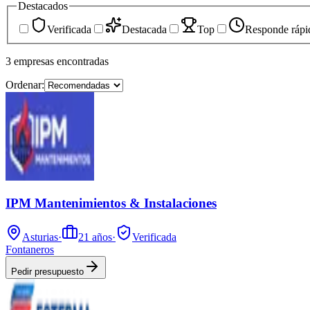
Destacados
Verificada
Destacada
Top
Responde rápi
3
empresas
encontradas
Ordenar:
IPM Mantenimientos & Instalaciones
Asturias
·
21
años
·
Verificada
Fontaneros
Pedir presupuesto