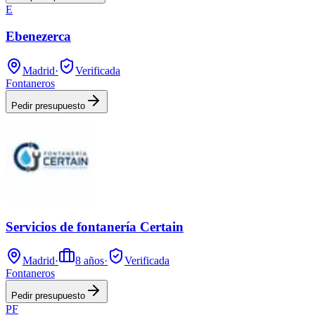
E
Ebenezerca
Madrid
·
Verificada
Fontaneros
Pedir presupuesto
Servicios de fontanería Certain
Madrid
·
8
años
·
Verificada
Fontaneros
Pedir presupuesto
PF