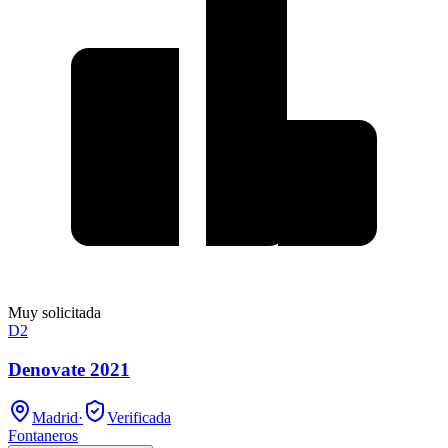
Muy solicitada
D2
Denovate 2021
Madrid
·
Verificada
Fontaneros