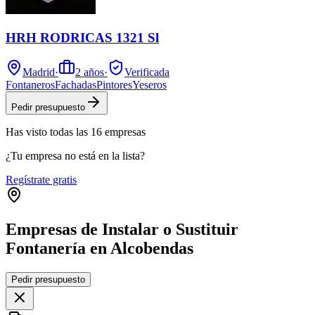
HRH RODRICAS 1321 Sl
Madrid
·
2
años
·
Verificada
Fontaneros
Fachadas
Pintores
Yeseros
Pedir presupuesto
Has visto
todas las
16
empresas
¿Tu empresa no está en la lista?
Regístrate gratis
Empresas de Instalar o Sustituir
Fontanería en Alcobendas
Leaflet
|
©
OpenStreetMap
Pedir presupuesto
+
−