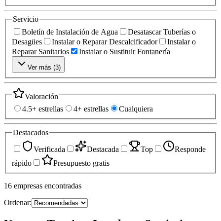
Servicio
Boletín de Instalación de Agua
Desatascar Tuberías o
Desagües
Instalar o Reparar Descalcificador
Instalar o
Reparar Sanitarios
Instalar o Sustituir Fontanería
Ver más (
3
)
Valoración
4.5+ estrellas
4+ estrellas
Cualquiera
Destacados
Verificada
Destacada
Top
Responde
rápido
Presupuesto gratis
16
empresas
encontradas
Ordenar: