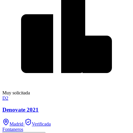
Muy solicitada
D2
Denovate 2021
Madrid
·
Verificada
Fontaneros