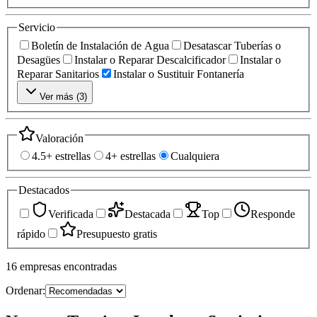
Servicio
Boletín de Instalación de Agua
Desatascar Tuberías o
Desagües
Instalar o Reparar Descalcificador
Instalar o
Reparar Sanitarios
Instalar o Sustituir Fontanería
Ver más (
3
)
Valoración
4.5+ estrellas
4+ estrellas
Cualquiera
Destacados
Verificada
Destacada
Top
Responde
rápido
Presupuesto gratis
16
empresas
encontradas
Ordenar: