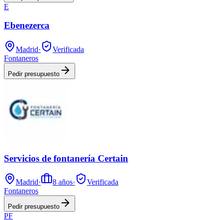
E
Ebenezerca
Madrid
·
Verificada
Fontaneros
Pedir presupuesto
Servicios de fontanería Certain
Madrid
·
8
años
·
Verificada
Fontaneros
Pedir presupuesto
PF