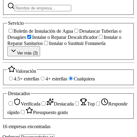
Servicio
Boletín de Instalación de Agua
Desatascar Tuberías o
Desagües
Instalar o Reparar Descalcificador
Instalar o
Reparar Sanitarios
Instalar o Sustituir Fontanería
Ver más (
3
)
Valoración
4.5+ estrellas
4+ estrellas
Cualquiera
Destacados
Verificada
Destacada
Top
Responde
rápido
Presupuesto gratis
16
empresas
encontradas
Ordenar: