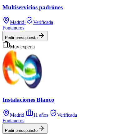
Multiservicios padrónes
Madrid
·
Verificada
Fontaneros
Pedir presupuesto
Muy experta
Instalaciones Blanco
Madrid
·
11
años
·
Verificada
Fontaneros
Pedir presupuesto