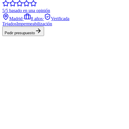
5/5 basado en una opinión
Madrid
·
8
años
·
Verificada
Tejados
Impermeabilización
Pedir presupuesto