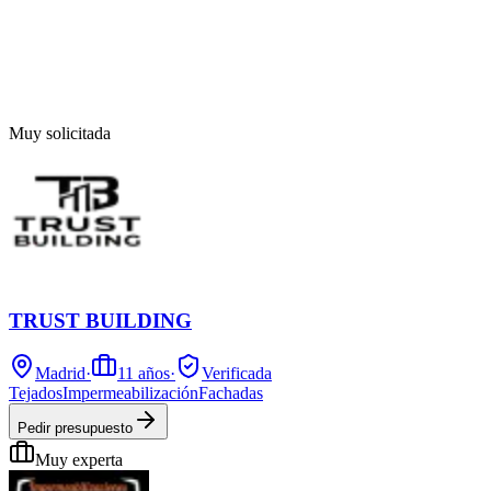
Muy solicitada
TRUST BUILDING
Madrid
·
11
años
·
Verificada
Tejados
Impermeabilización
Fachadas
Pedir presupuesto
Muy experta