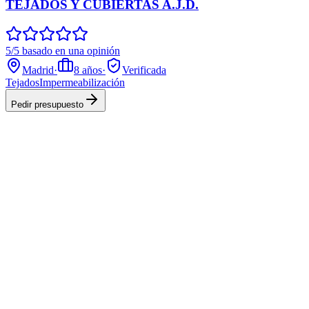
TEJADOS Y CUBIERTAS A.J.D.
5/5 basado en una opinión
Madrid
·
8
años
·
Verificada
Tejados
Impermeabilización
Pedir presupuesto