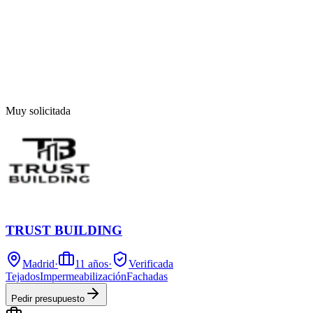
Muy solicitada
TRUST BUILDING
Madrid
·
11
años
·
Verificada
Tejados
Impermeabilización
Fachadas
Pedir presupuesto