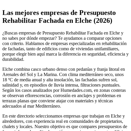
Leaflet
|
©
OpenStreetMap
+
Las mejores empresas de Presupuesto
−
Rehabilitar Fachada en Elche (2026)
¿Buscas empresas de Presupuesto Rehabilitar Fachada en Elche y
no sabes por dónde empezar? Te ayudamos a comparar opciones
con criterio. Hablamos de empresas especializadas en rehabilitación
de fachadas, tanto de edificios como de viviendas unifamiliares,
porque elegir bien aquí marca la diferencia en seguridad, eficiencia y
durabilidad.
Elche combina casco urbano denso con pedanías y franja litoral en
Arenales del Sol y La Marina. Con clima mediterráneo seco, unos
18 ºC de media anual y alta insolación, las fachadas sufren sol,
salinidad y, en episodios de lluvia intensa, filtraciones puntuales.
Según los casos analizados por Humedades.com, en zonas costeras
se observan eflorescencias, corrosión en anclajes y problemas en
terrazas planas que conviene atajar con materiales y técnicas
adecuados al mar Mediterráneo.
En este directorio seleccionamos empresas que trabajan en Elche y
alrededores, con experiencia real en comunidades de propietarios,
chalets y locales. Nuestro objetivo es que compares presupuestos de