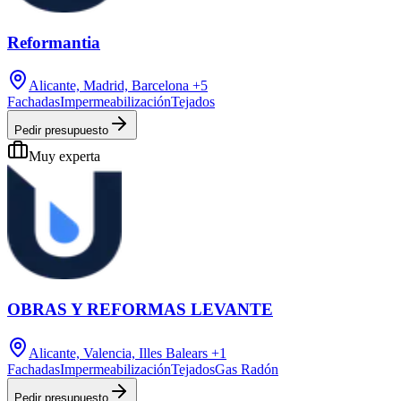
Reformantia
Alicante, Madrid, Barcelona
+5
Fachadas
Impermeabilización
Tejados
Pedir presupuesto
Muy experta
OBRAS Y REFORMAS LEVANTE
Alicante, Valencia, Illes Balears
+1
Fachadas
Impermeabilización
Tejados
Gas Radón
Pedir presupuesto