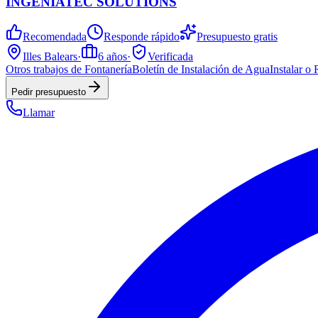
INGENIATEC SOLUTIONS
Recomendada
Responde rápido
Presupuesto gratis
Illes Balears
·
6
años
·
Verificada
Otros trabajos de Fontanería
Boletín de Instalación de Agua
Instalar o
Pedir presupuesto
Llamar