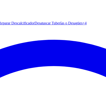
 Reparar Descalcificador
Desatascar Tuberías o Desagües
+
4