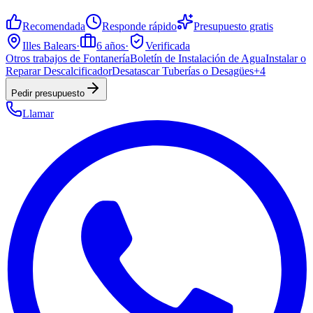
Recomendada
Responde rápido
Presupuesto gratis
Illes Balears
·
6
años
·
Verificada
Otros trabajos de Fontanería
Boletín de Instalación de Agua
Instalar o
Reparar Descalcificador
Desatascar Tuberías o Desagües
+
4
Pedir presupuesto
Llamar