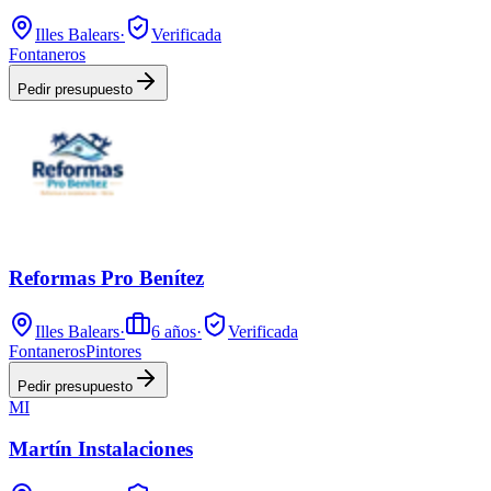
Illes Balears
·
Verificada
Fontaneros
Pedir presupuesto
Reformas Pro Benítez
Illes Balears
·
6
años
·
Verificada
Fontaneros
Pintores
Pedir presupuesto
MI
Martín Instalaciones