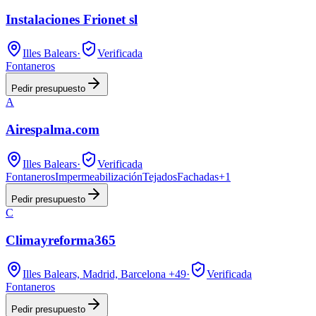
Instalaciones Frionet sl
Illes Balears
·
Verificada
Fontaneros
Pedir presupuesto
A
Airespalma.com
Illes Balears
·
Verificada
Fontaneros
Impermeabilización
Tejados
Fachadas
+
1
Pedir presupuesto
C
Climayreforma365
Illes Balears, Madrid, Barcelona
+49
·
Verificada
Fontaneros
Pedir presupuesto