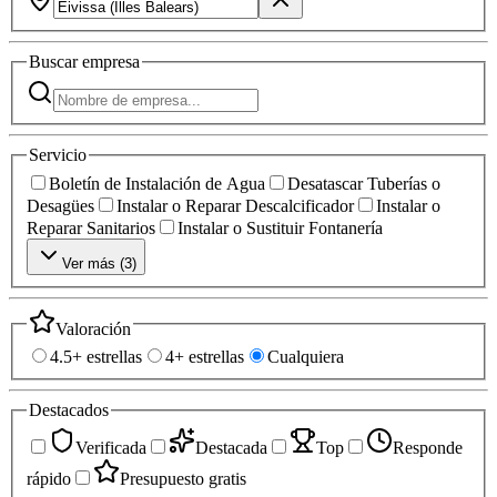
Buscar
empresa
Servicio
Boletín de Instalación de Agua
Desatascar Tuberías o
Desagües
Instalar o Reparar Descalcificador
Instalar o
Reparar Sanitarios
Instalar o Sustituir Fontanería
Ver más (
3
)
Valoración
4.5+ estrellas
4+ estrellas
Cualquiera
Destacados
Verificada
Destacada
Top
Responde
rápido
Presupuesto gratis