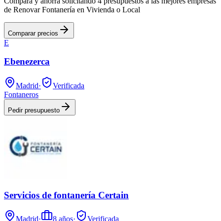
Compara y ahorra solicitando 4 presupuestos a las mejores empresas
de Renovar Fontanería en Vivienda o Local
Comparar precios
E
Ebenezerca
Madrid
·
Verificada
Fontaneros
Pedir presupuesto
Servicios de fontanería Certain
Madrid
·
8
años
·
Verificada