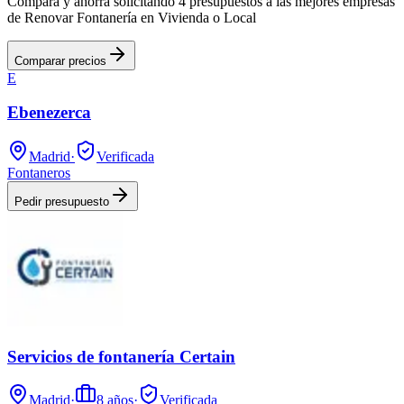
Compara y ahorra solicitando 4 presupuestos a las mejores empresas
de Renovar Fontanería en Vivienda o Local
Comparar precios
E
Ebenezerca
Madrid
·
Verificada
Fontaneros
Pedir presupuesto
Servicios de fontanería Certain
Madrid
·
8
años
·
Verificada