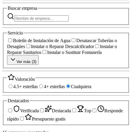
Buscar
empresa
Servicio
Boletín de Instalación de Agua
Desatascar Tuberías o
Desagües
Instalar o Reparar Descalcificador
Instalar o
Reparar Sanitarios
Instalar o Sustituir Fontanería
Ver más (
3
)
Valoración
4.5+ estrellas
4+ estrellas
Cualquiera
Destacados
Verificada
Destacada
Top
Responde
rápido
Presupuesto gratis