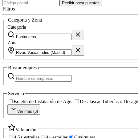
Recibir presupuestos
Filtros
Categoría y Zona
Categoría
Zona
Buscar
empresa
Servicio
Boletín de Instalación de Agua
Desatascar Tuberías o Desag
Ver más (
3
)
Valoración
4.5+ estrellas
4+ estrellas
Cualquiera