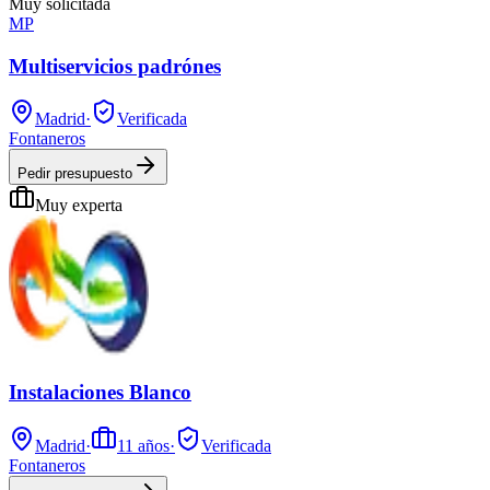
Muy solicitada
MP
Multiservicios padrónes
Madrid
·
Verificada
Fontaneros
Pedir presupuesto
Muy experta
Instalaciones Blanco
Madrid
·
11
años
·
Verificada
Fontaneros