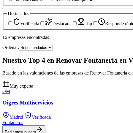
Destacados
Verificada
Destacada
Top
Responde rápi
16
empresas
encontradas
Ordenar:
Nuestro Top 4 en Renovar Fontanería en V
Basado en las valoraciones de las empresas de Renovar Fontanería e
Muy experta
OM
Oigres Multiservicios
Madrid
·
Verificada
Fontaneros
Pedir presupuesto