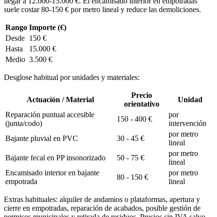
llegar a 12.000-15.000 €. El encamisado interior en empotradas
suele costar 80-150 € por metro lineal y reduce las demoliciones.
Rango
Importe (€)
Desde
150 €
Hasta
15.000 €
Medio
3.500 €
Desglose habitual por unidades y materiales:
Precio
Actuación / Material
Unidad
orientativo
Reparación puntual accesible
por
150 - 400 €
(junta/codo)
intervención
por metro
Bajante pluvial en PVC
30 - 45 €
lineal
por metro
Bajante fecal en PP insonorizado
50 - 75 €
lineal
Encamisado interior en bajante
por metro
80 - 150 €
empotrada
lineal
Extras habituales: alquiler de andamios o plataformas, apertura y
cierre en empotradas, reparación de acabados, posible gestión de
permisos municipales y retirada de residuos. Precios sin IVA salvo