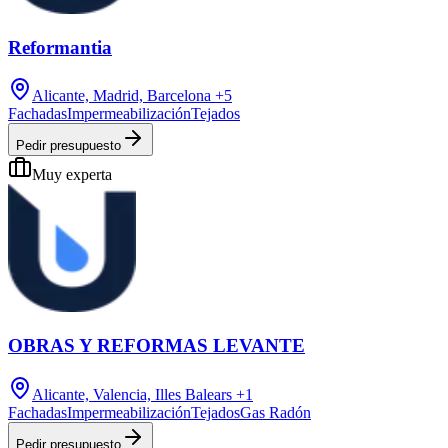
Reformantia
Alicante, Madrid, Barcelona
+5
Fachadas
Impermeabilización
Tejados
Pedir presupuesto
Muy experta
OBRAS Y REFORMAS LEVANTE
Alicante, Valencia, Illes Balears
+1
Fachadas
Impermeabilización
Tejados
Gas Radón
Pedir presupuesto