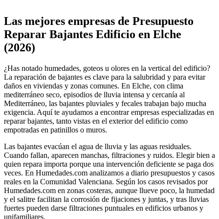
Leaflet
|
©
OpenStreetMap
+
Las mejores empresas de Presupuesto
−
Reparar Bajantes Edificio en Elche
(2026)
¿Has notado humedades, goteos u olores en la vertical del edificio?
La reparación de bajantes es clave para la salubridad y para evitar
daños en viviendas y zonas comunes. En Elche, con clima
mediterráneo seco, episodios de lluvia intensa y cercanía al
Mediterráneo, las bajantes pluviales y fecales trabajan bajo mucha
exigencia. Aquí te ayudamos a encontrar empresas especializadas en
reparar bajantes, tanto vistas en el exterior del edificio como
empotradas en patinillos o muros.
Las bajantes evacúan el agua de lluvia y las aguas residuales.
Cuando fallan, aparecen manchas, filtraciones y ruidos. Elegir bien a
quien repara importa porque una intervención deficiente se paga dos
veces. En Humedades.com analizamos a diario presupuestos y casos
reales en la Comunidad Valenciana. Según los casos revisados por
Humedades.com en zonas costeras, aunque llueve poco, la humedad
y el salitre facilitan la corrosión de fijaciones y juntas, y tras lluvias
fuertes pueden darse filtraciones puntuales en edificios urbanos y
unifamiliares.