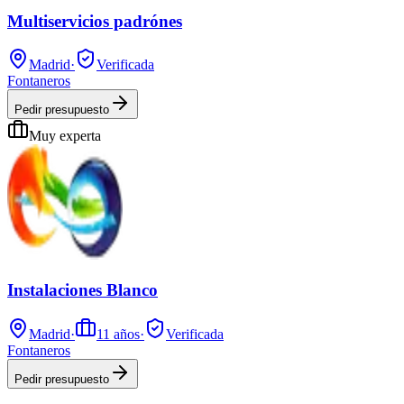
Multiservicios padrónes
Madrid
·
Verificada
Fontaneros
Pedir presupuesto
Muy experta
Instalaciones Blanco
Madrid
·
11
años
·
Verificada
Fontaneros
Pedir presupuesto