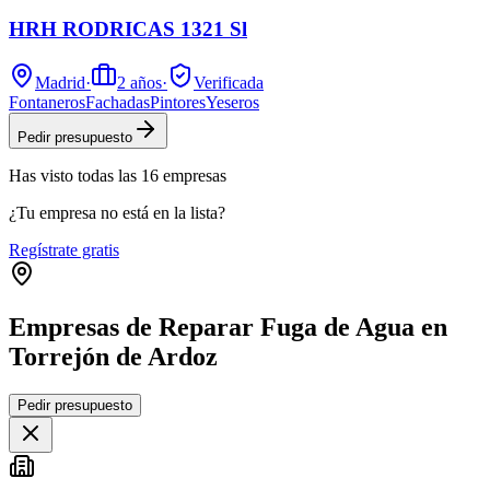
HRH RODRICAS 1321 Sl
Madrid
·
2
años
·
Verificada
Fontaneros
Fachadas
Pintores
Yeseros
Pedir presupuesto
Has visto
todas las
16
empresas
¿Tu empresa no está en la lista?
Regístrate gratis
Empresas de Reparar Fuga de Agua en
Torrejón de Ardoz
Leaflet
|
©
OpenStreetMap
Pedir presupuesto
+
−