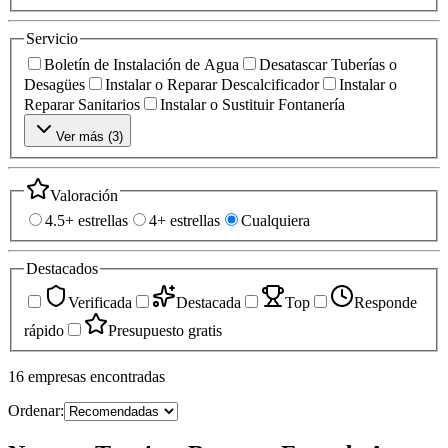
Servicio
Boletín de Instalación de Agua
Desatascar Tuberías o
Desagües
Instalar o Reparar Descalcificador
Instalar o
Reparar Sanitarios
Instalar o Sustituir Fontanería
Ver más (
3
)
Valoración
4.5+ estrellas
4+ estrellas
Cualquiera
Destacados
Verificada
Destacada
Top
Responde
rápido
Presupuesto gratis
16
empresas
encontradas
Ordenar: