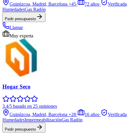
Guipúzcoa, Madrid, Barcelona
+45
·
72
años
·
Verificada
Humedades
Gas Radón
Pedir presupuesto
Llamar
Muy experta
Hogar Seco
3.4/5 basado en 25 opiniones
Guipúzcoa, Madrid, Barcelona
+28
·
16
años
·
Verificada
Humedades
Impermeabilización
Gas Radón
Pedir presupuesto