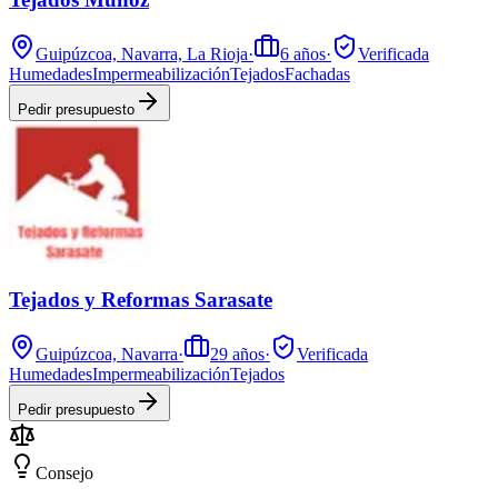
Guipúzcoa, Navarra, La Rioja
·
6
años
·
Verificada
Humedades
Impermeabilización
Tejados
Fachadas
Pedir presupuesto
Tejados y Reformas Sarasate
Guipúzcoa, Navarra
·
29
años
·
Verificada
Humedades
Impermeabilización
Tejados
Pedir presupuesto
Consejo