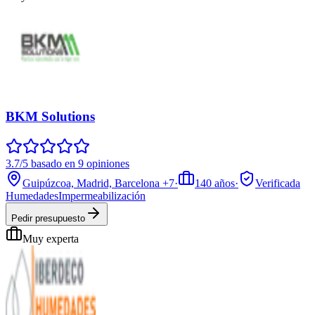
BKM Solutions
3.7/5 basado en 9 opiniones
Guipúzcoa, Madrid, Barcelona
+7
·
140
años
·
Verificada
Humedades
Impermeabilización
Pedir presupuesto
Muy experta