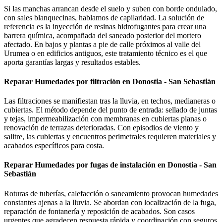
Si las manchas arrancan desde el suelo y suben con borde ondulado,
con sales blanquecinas, hablamos de capilaridad. La solución de
referencia es la inyección de resinas hidrofugantes para crear una
barrera química, acompañada del saneado posterior del mortero
afectado. En bajos y plantas a pie de calle próximos al valle del
Urumea o en edificios antiguos, este tratamiento técnico es el que
aporta garantías largas y resultados estables.
Reparar Humedades por filtración en Donostia - San Sebastián
Las filtraciones se manifiestan tras la lluvia, en techos, medianeras o
cubiertas. El método depende del punto de entrada: sellado de juntas
y tejas, impermeabilización con membranas en cubiertas planas o
renovación de terrazas deterioradas. Con episodios de viento y
salitre, las cubiertas y encuentros perimetrales requieren materiales y
acabados específicos para costa.
Reparar Humedades por fugas de instalación en Donostia - San
Sebastián
Roturas de tuberías, calefacción o saneamiento provocan humedades
constantes ajenas a la lluvia. Se abordan con localización de la fuga,
reparación de fontanería y reposición de acabados. Son casos
urgentes que agradecen respuesta rápida y coordinación con seguros