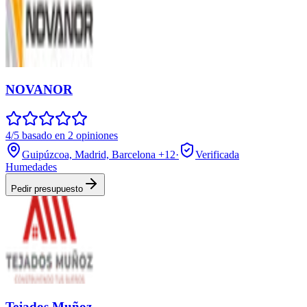
NOVANOR
4/5 basado en 2 opiniones
Guipúzcoa, Madrid, Barcelona
+12
·
Verificada
Humedades
Pedir presupuesto
Tejados Muñoz