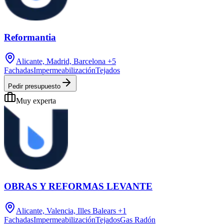
Reformantia
Alicante, Madrid, Barcelona
+5
Fachadas
Impermeabilización
Tejados
Pedir presupuesto
Muy experta
OBRAS Y REFORMAS LEVANTE
Alicante, Valencia, Illes Balears
+1
Fachadas
Impermeabilización
Tejados
Gas Radón