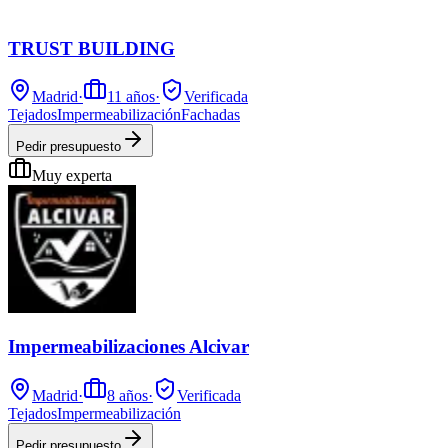
TRUST BUILDING
Madrid
·
11
años
·
Verificada
Tejados
Impermeabilización
Fachadas
Pedir presupuesto
Muy experta
Impermeabilizaciones Alcivar
Madrid
·
8
años
·
Verificada
Tejados
Impermeabilización
Pedir presupuesto