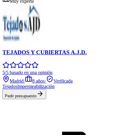
Muy experta
TEJADOS Y CUBIERTAS A.J.D.
5/5 basado en una opinión
Madrid
·
8
años
·
Verificada
Tejados
Impermeabilización
Pedir presupuesto