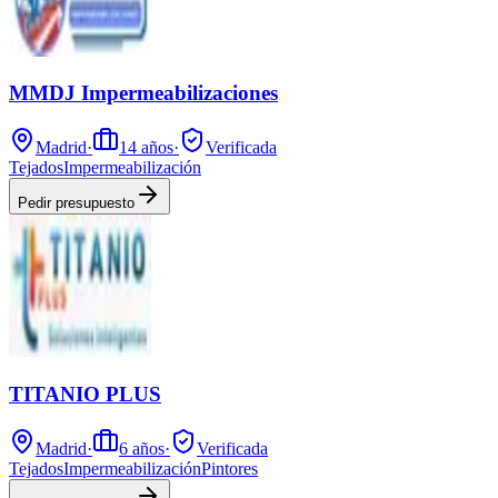
MMDJ Impermeabilizaciones
Madrid
·
14
años
·
Verificada
Tejados
Impermeabilización
Pedir presupuesto
TITANIO PLUS
Madrid
·
6
años
·
Verificada
Tejados
Impermeabilización
Pintores