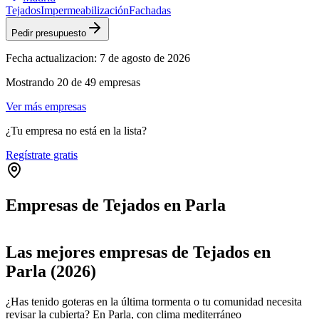
Tejados
Impermeabilización
Fachadas
Pedir presupuesto
Fecha actualizacion:
7 de agosto de 2026
Mostrando
20
de
49
empresas
Ver más empresas
¿Tu empresa no está en la lista?
Regístrate gratis
Empresas de Tejados en Parla
Leaflet
|
©
OpenStreetMap
+
Las mejores empresas de Tejados en
−
Parla (2026)
¿Has tenido goteras en la última tormenta o tu comunidad necesita
revisar la cubierta? En Parla, con clima mediterráneo