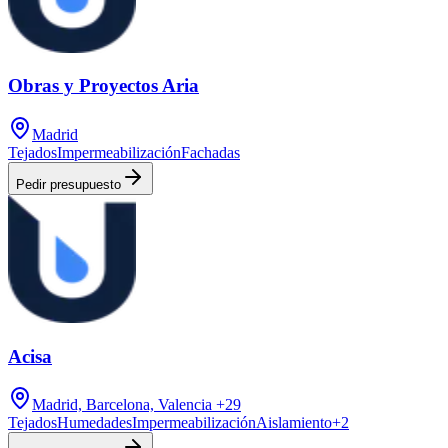
Obras y Proyectos Aria
Madrid
Tejados
Impermeabilización
Fachadas
Pedir presupuesto
Acisa
Madrid, Barcelona, Valencia
+29
Tejados
Humedades
Impermeabilización
Aislamiento
+
2