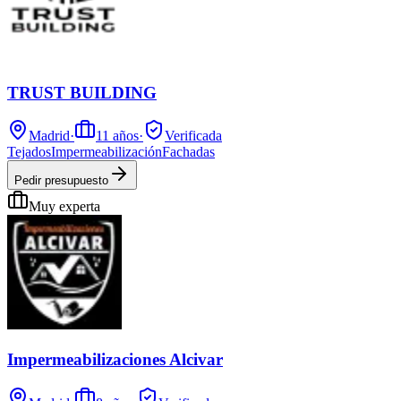
TRUST BUILDING
Madrid
·
11
años
·
Verificada
Tejados
Impermeabilización
Fachadas
Pedir presupuesto
Muy experta
Impermeabilizaciones Alcivar