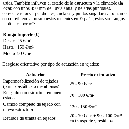
grúas. También influyen el estado de la estructura y la climatología
local: con unos 450 mm de lluvia anual y heladas puntuales,
conviene reforzar pendientes, anclajes y puntos singulares. Tomando
como referencia presupuestos recientes en España, estos son rangos
habituales por m²:
Rango
Importe (€)
Desde
25 €/m²
Hasta
150 €/m²
Medio
90 €/m²
Desglose orientativo por tipo de actuación en tejados:
Actuación
Precio orientativo
Impermeabilización de tejados
25 - 90 €/m²
(lámina asfáltica o membranas)
Retejado con estructura en buen
70 - 100 €/m²
estado
Cambio completo de tejado con
120 - 150 €/m²
nueva estructura
20 - 50 €/m² + 90 - 100 €/m³
Retirada de uralita en tejados
en transporte y residuos