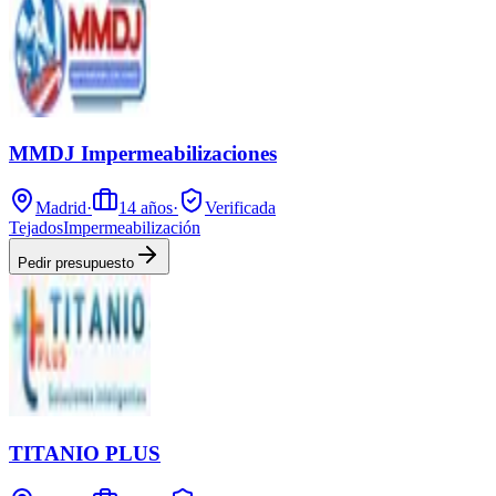
MMDJ Impermeabilizaciones
Madrid
·
14
años
·
Verificada
Tejados
Impermeabilización
Pedir presupuesto
TITANIO PLUS