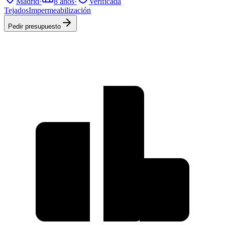
Madrid
·
8
años
·
Verificada
Tejados
Impermeabilización
Pedir presupuesto