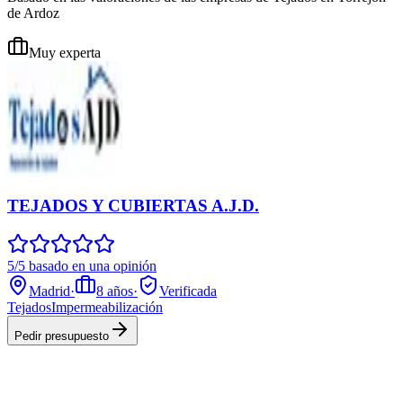
de Ardoz
Muy experta
TEJADOS Y CUBIERTAS A.J.D.
5/5 basado en una opinión
Madrid
·
8
años
·
Verificada
Tejados
Impermeabilización
Pedir presupuesto