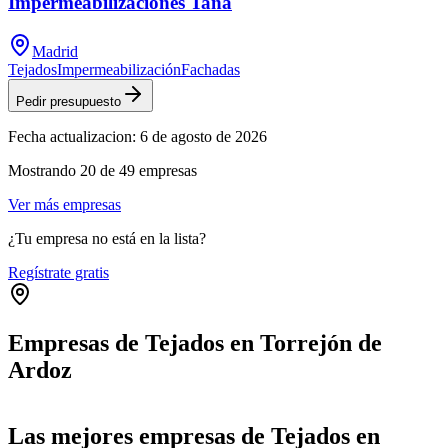
Impermeabilizaciones Tana
Madrid
Tejados
Impermeabilización
Fachadas
Pedir presupuesto
Fecha actualizacion:
6 de agosto de 2026
Mostrando
20
de
49
empresas
Ver más empresas
¿Tu empresa no está en la lista?
Regístrate gratis
Empresas de Tejados en Torrejón de
Ardoz
Leaflet
|
©
OpenStreetMap
+
Las mejores empresas de Tejados en