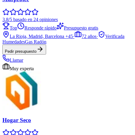
3.8/5 basado en 24 opiniones
Top
Responde rápido
Presupuesto gratis
La Rioja, Madrid, Barcelona
+45
·
72
años
·
Verificada
Humedades
Gas Radón
Pedir presupuesto
Llamar
Muy experta
Hogar Seco