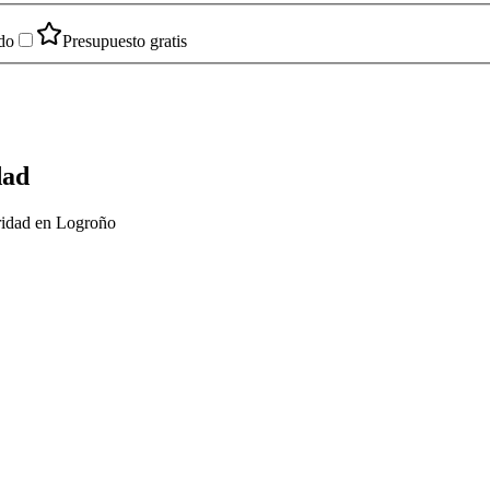
do
Presupuesto gratis
dad
ridad en Logroño