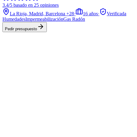
3.4/5 basado en 25 opiniones
La Rioja, Madrid, Barcelona
+28
·
16
años
·
Verificada
Humedades
Impermeabilización
Gas Radón
Pedir presupuesto