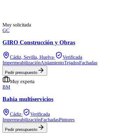
Muy solicitada
GC
GIRO Construcción y Obras
Cádiz, Sevilla, Huelva
·
Verificada
Impermeabilización
Aislamiento
Tejados
Fachadas
Pedir presupuesto
Muy experta
BM
Bahia multiservicios
Cádiz
·
Verificada
Impermeabilización
Fachadas
Pintores
Pedir presupuesto