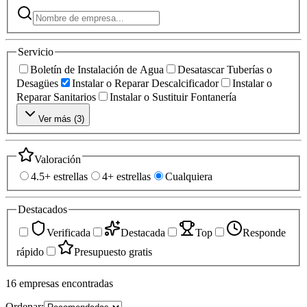
Servicio
Boletín de Instalación de Agua
Desatascar Tuberías o
Desagües
Instalar o Reparar Descalcificador
Instalar o
Reparar Sanitarios
Instalar o Sustituir Fontanería
Ver más (
3
)
Valoración
4.5+ estrellas
4+ estrellas
Cualquiera
Destacados
Verificada
Destacada
Top
Responde
rápido
Presupuesto gratis
16
empresas
encontradas
Ordenar: