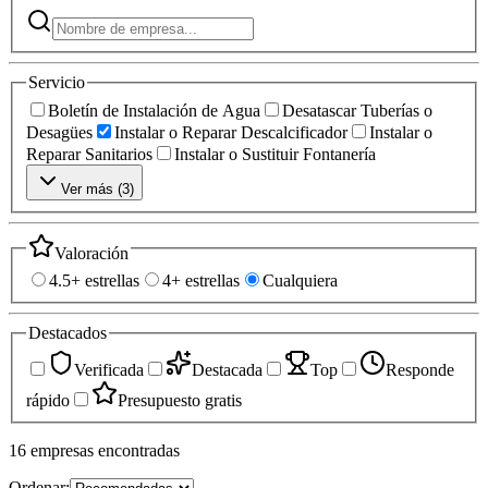
Servicio
Boletín de Instalación de Agua
Desatascar Tuberías o
Desagües
Instalar o Reparar Descalcificador
Instalar o
Reparar Sanitarios
Instalar o Sustituir Fontanería
Ver más (
3
)
Valoración
4.5+ estrellas
4+ estrellas
Cualquiera
Destacados
Verificada
Destacada
Top
Responde
rápido
Presupuesto gratis
16
empresas
encontradas
Ordenar: