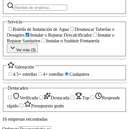
Servicio
Boletín de Instalación de Agua
Desatascar Tuberías o
Desagües
Instalar o Reparar Descalcificador
Instalar o
Reparar Sanitarios
Instalar o Sustituir Fontanería
Ver más (
3
)
Valoración
4.5+ estrellas
4+ estrellas
Cualquiera
Destacados
Verificada
Destacada
Top
Responde
rápido
Presupuesto gratis
16
empresas
encontradas
Ordenar: