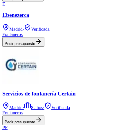
E
Ebenezerca
Madrid
·
Verificada
Fontaneros
Pedir presupuesto
Servicios de fontanería Certain
Madrid
·
8
años
·
Verificada
Fontaneros
Pedir presupuesto
PF