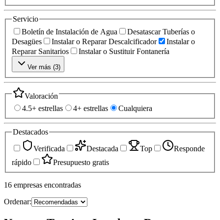
Servicio
Boletín de Instalación de Agua
Desatascar Tuberías o
Desagües
Instalar o Reparar Descalcificador
Instalar o
Reparar Sanitarios
Instalar o Sustituir Fontanería
Ver más (
3
)
Valoración
4.5+ estrellas
4+ estrellas
Cualquiera
Destacados
Verificada
Destacada
Top
Responde
rápido
Presupuesto gratis
16
empresas
encontradas
Ordenar: