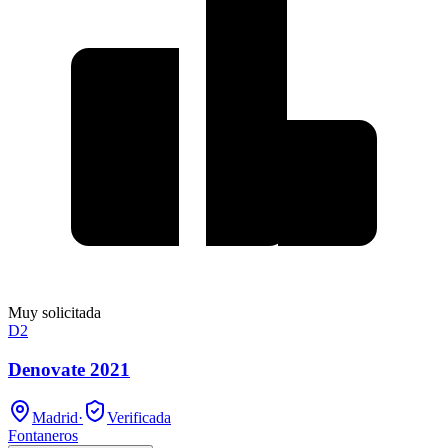
Muy solicitada
D2
Denovate 2021
Madrid
·
Verificada
Fontaneros