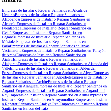
Empresas de Instalar o Reparar Sanitarios en Alcalá de
Henares
Empresas de Instalar o Reparar Sanitarios en
Alcobendas
Empresas de Instalar o Reparar Sanitarios en
Alcorcón
Empresas de Instalar o Reparar Sanitarios en
Fuenlabrada
Empresas de Instalar o Reparar Sanitarios en
Getafe
Empresas de Instalar o Reparar Sanitarios en
Leganés
Empresas de Instalar o Reparar Sanitarios en
Móstoles
Empresas de Instalar o Reparar Sanitarios en
Parla
Empresas de Instalar o Reparar Sanitarios en Rivas
Vaciamadrid
Empresas de Instalar o Reparar Sanitarios en Torrejón
de Ardoz
Empresas de Instalar o Reparar Sanitarios en
Ajalvir
Empresas de Instalar o Reparar Sanitarios en
Alalpardo
Empresas de Instalar o Reparar Sanitarios en Alameda del
Valle
Empresas de Instalar o Reparar Sanitarios en Aldea del
Fresno
Empresas de Instalar o Reparar Sanitarios en Algete
Empresas
de Instalar o Reparar Sanitarios en Alpedrete
Empresas de Instalar o
Reparar Sanitarios en Ambite
Empresas de Instalar o Reparar
Sanitarios en Aranjuez
Empresas de Instalar o Reparar Sanitarios en
Arganda
Empresas de Instalar o Reparar Sanitarios en Arganda del
Rey
Empresas de Instalar o Reparar Sanitarios en Arlita
Empresas de
Instalar o Reparar Sanitarios en Arroyomolinos
Empresas de Instalar
o Reparar Sanitarios en Atalaya Real
Empresas de Instalar o Reparar
Sanitarios en Balcon del Tajo