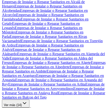
Empresas de Instalar o Reparar Sanitarios en Alcalá de
Henares
Empresas de Instalar o Reparar Sanitarios en
Alcobendas
Empresas de Instalar o Reparar Sanitarios en
Alcorcón
Empresas de Instalar o Reparar Sanitarios en
Fuenlabrada
Empresas de Instalar o Reparar Sanitarios en
Getafe
Empresas de Instalar o Reparar Sanitarios en
Leganés
Empresas de Instalar o Reparar Sanitarios en
Móstoles
Empresas de Instalar o Reparar Sanitarios en
Parla
Empresas de Instalar o Reparar Sanitarios en Rivas
Vaciamadrid
Empresas de Instalar o Reparar Sanitarios en Torrejón
de Ardoz
Empresas de Instalar o Reparar Sanitarios en
Ajalvir
Empresas de Instalar o Reparar Sanitarios en
Alalpardo
Empresas de Instalar o Reparar Sanitarios en Alameda del
Valle
Empresas de Instalar o Reparar Sanitarios en Aldea del
Fresno
Empresas de Instalar o Reparar Sanitarios en Algete
Empresas
de Instalar o Reparar Sanitarios en Alpedrete
Empresas de Instalar o
Reparar Sanitarios en Ambite
Empresas de Instalar o Reparar
Sanitarios en Aranjuez
Empresas de Instalar o Reparar Sanitarios en
Arganda
Empresas de Instalar o Reparar Sanitarios en Arganda del
Rey
Empresas de Instalar o Reparar Sanitarios en Arlita
Empresas de
Instalar o Reparar Sanitarios en Arroyomolinos
Empresas de Instalar
o Reparar Sanitarios en Atalaya Real
Empresas de Instalar o Reparar
Sanitarios en Balcon del Tajo
Ver más (
14
)