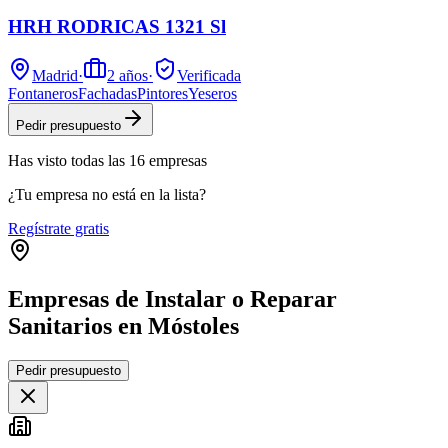
HRH RODRICAS 1321 Sl
Madrid
·
2
años
·
Verificada
Fontaneros
Fachadas
Pintores
Yeseros
Pedir presupuesto
Has visto
todas las
16
empresas
¿Tu empresa no está en la lista?
Regístrate gratis
Empresas de Instalar o Reparar
Sanitarios en Móstoles
Leaflet
|
©
OpenStreetMap
Pedir presupuesto
+
−