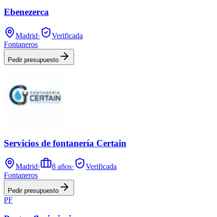
Ebenezerca
Madrid
·
Verificada
Fontaneros
Pedir presupuesto
Servicios de fontanería Certain
Madrid
·
8
años
·
Verificada
Fontaneros
Pedir presupuesto
PF