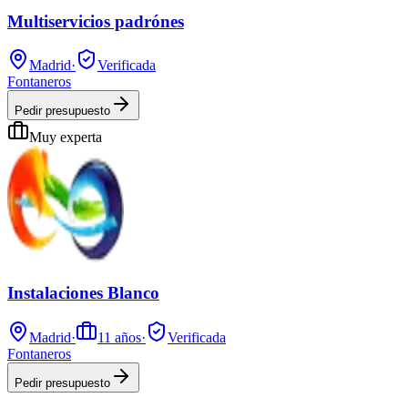
Multiservicios padrónes
Madrid
·
Verificada
Fontaneros
Pedir presupuesto
Muy experta
Instalaciones Blanco
Madrid
·
11
años
·
Verificada
Fontaneros
Pedir presupuesto