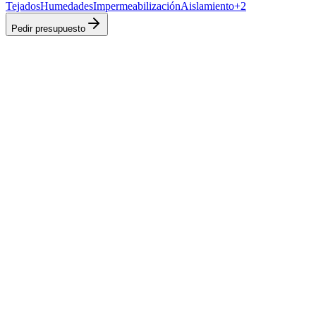
Tejados
Humedades
Impermeabilización
Aislamiento
+
2
Pedir presupuesto