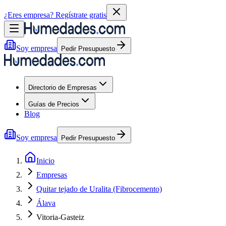
¿Eres empresa?
Regístrate gratis
Soy empresa
Pedir Presupuesto
Directorio de Empresas
Guías de Precios
Blog
Soy empresa
Pedir Presupuesto
Inicio
Empresas
Quitar tejado de Uralita (Fibrocemento)
Álava
Vitoria-Gasteiz