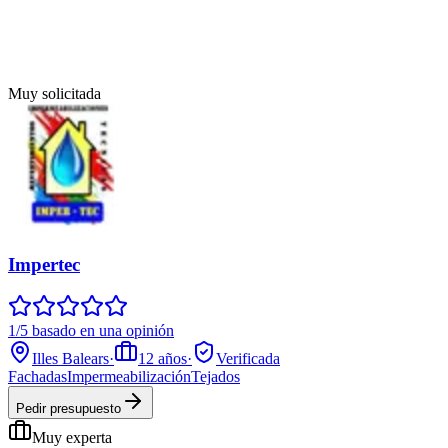
Muy solicitada
Impertec
1/5 basado en una opinión
Illes Balears
·
12
años
·
Verificada
Fachadas
Impermeabilización
Tejados
Pedir presupuesto
Muy experta