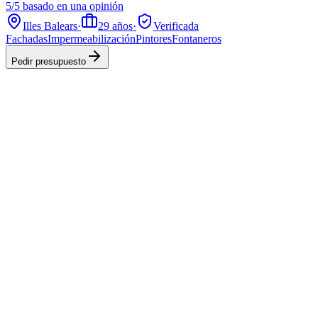
5/5 basado en una opinión
Illes Balears
·
29
años
·
Verificada
Fachadas
Impermeabilización
Pintores
Fontaneros
Pedir presupuesto