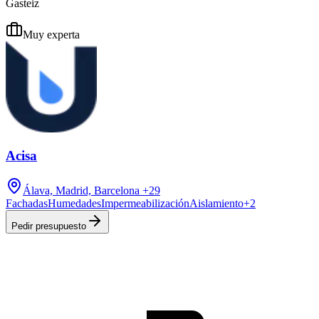
Gasteiz
Muy experta
Acisa
Álava, Madrid, Barcelona
+29
Fachadas
Humedades
Impermeabilización
Aislamiento
+
2
Pedir presupuesto