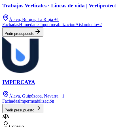
Trabajos Verticales · Líneas de vida | Vertiprotect
Álava, Burgos, La Rioja
+1
Fachadas
Humedades
Impermeabilización
Aislamiento
+
2
Pedir presupuesto
IMPERCAYA
Álava, Guipúzcoa, Navarra
+1
Fachadas
Impermeabilización
Pedir presupuesto
Consejo