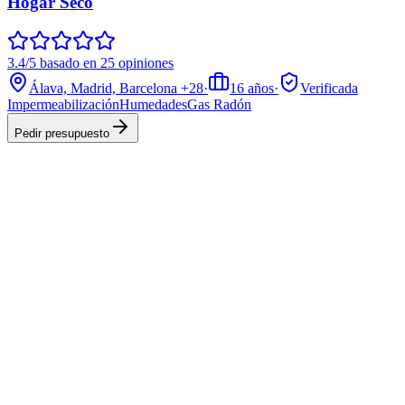
Hogar Seco
3.4/5 basado en 25 opiniones
Álava, Madrid, Barcelona
+28
·
16
años
·
Verificada
Impermeabilización
Humedades
Gas Radón
Pedir presupuesto