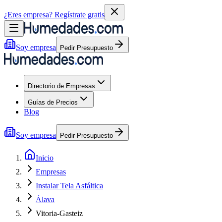
¿Eres empresa?
Regístrate gratis
Soy empresa
Pedir Presupuesto
Directorio de Empresas
Guías de Precios
Blog
Soy empresa
Pedir Presupuesto
Inicio
Empresas
Instalar Tela Asfáltica
Álava
Vitoria-Gasteiz