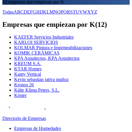
12 empresas que empiezan por K
Todas
A
B
C
D
E
F
G
H
I
J
K
L
M
N
O
P
Q
R
S
T
U
V
W
X
Y
Z
Empresas que empiezan por K
(
12
)
KAEFER Servicios Industriales
KARLOI SERVICIOS
KOLMAR Pintura e Imprmeabilizaciones
KOMIK CERÁMICAS
KPA Arquitectos, KPA Arquitectos
KREUM S.A.
KTAR Homes
Kamy Vertical
Kevin sebastian jativa muñoz
Kronos 26
Kälte Klima Peters, S.L.
Köster
Directorio de Empresas
Empresas de Humedades