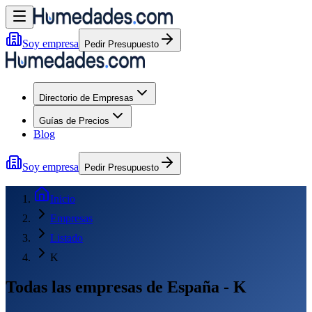
Soy empresa
Pedir Presupuesto
Directorio de Empresas
Guías de Precios
Blog
Soy empresa
Pedir Presupuesto
Inicio
Empresas
Listado
K
Todas las empresas de España - K