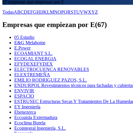
67 empresas que empiezan por E
Todas
A
B
C
D
E
F
G
H
I
J
K
L
M
N
O
P
Q
R
S
T
U
V
W
X
Y
Z
Empresas que empiezan por E
(
67
)
05 Estudio
E&G Melahome
E.Power
ECOAMIANT S.L.
ECOGAL ENERGIA
EFYDEXEFYDEX
ELECTROCUENCA RENOVABLES
ELEXTREMEÑA
EMILIO RODRIGUEZ PAZOS, S.L.
ENDURPOL Revestimientos técnicos para fachadas y cubierta
ENVIVIR
ESPACIO
ESTRUSEC Estructuras Secas Y Tratamientos De La Humeda
EY Ingeniería
Ebenezerca
Eccoaisla Extremadura
Ecoclima Burela
Ecointegral Ingeniería, S.L.