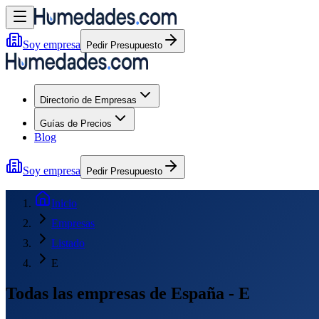
Soy empresa
Pedir Presupuesto
Directorio de Empresas
Guías de Precios
Blog
Soy empresa
Pedir Presupuesto
Inicio
Empresas
Listado
E
Todas las empresas de España - E