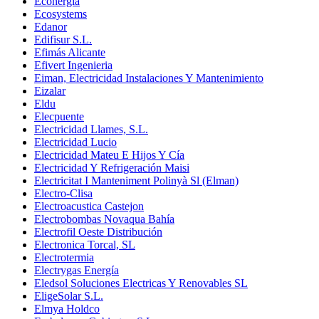
Econergía
Ecosystems
Edanor
Edifisur S.L.
Efimás Alicante
Efivert Ingenieria
Eiman, Electricidad Instalaciones Y Mantenimiento
Eizalar
Eldu
Elecpuente
Electricidad Llames, S.L.
Electricidad Lucio
Electricidad Mateu E Hijos Y Cía
Electricidad Y Refrigeración Maisi
Electricitat I Manteniment Polinyà Sl (Elman)
Electro-Clisa
Electroacustica Castejon
Electrobombas Novaqua Bahía
Electrofil Oeste Distribución
Electronica Torcal, SL
Electrotermia
Electrygas Energía
Eledsol Soluciones Electricas Y Renovables SL
EligeSolar S.L.
Elmya Holdco