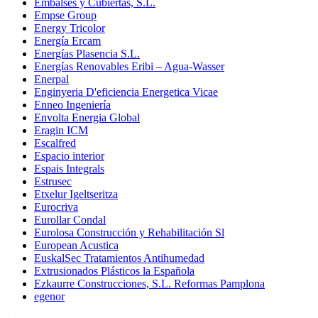
Embalses y Cubiertas, S.L.
Empse Group
Energy Tricolor
Energía Ercam
Energías Plasencia S.L.
Energías Renovables Eribi – Agua-Wasser
Enerpal
Enginyeria D'eficiencia Energetica Vicae
Enneo Ingeniería
Envolta Energia Global
Eragin ICM
Escalfred
Espacio interior
Espais Integrals
Estrusec
Etxelur Igeltseritza
Eurocriva
Eurollar Condal
Eurolosa Construcción y Rehabilitación Sl
European Acustica
EuskalSec Tratamientos Antihumedad
Extrusionados Plásticos la Española
Ezkaurre Construcciones, S.L. Reformas Pamplona
egenor