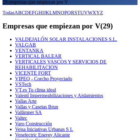
29 empresas que empiezan por V
Todas
A
B
C
D
E
F
G
H
I
J
K
L
M
N
O
P
Q
R
S
T
U
V
W
X
Y
Z
Empresas que empiezan por V
(
29
)
VALDEJALÓN SOLAR INSTALACIONES S.L.
VALGAB
VENTANKA
VERTICAL BALEAR
VERTICALES VASCOS Y SERVICIOS DE
REHABILITACION
VICENTE FORT
VIPEQ - Corcho Proyectado
VSTech
VT.es Tu clima ideal
Valentí Impermeabilizaciones y Aislamientos
Vallas Arte
Vallas y Casetas Brun
Vallimper SA
Valtec
Varo Construcción
Veisa Iniciativas Urbanas S L
Venelectric Energy Alicante