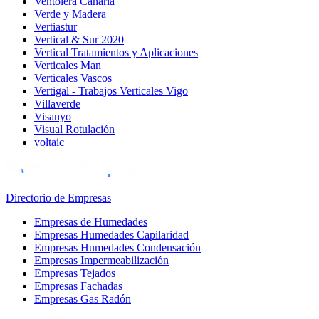
Ventolera Canaria
Verde y Madera
Vertiastur
Vertical & Sur 2020
Vertical Tratamientos y Aplicaciones
Verticales Man
Verticales Vascos
Vertigal - Trabajos Verticales Vigo
Villaverde
Visanyo
Visual Rotulación
voltaic
Directorio de Empresas
Empresas de Humedades
Empresas Humedades Capilaridad
Empresas Humedades Condensación
Empresas Impermeabilización
Empresas Tejados
Empresas Fachadas
Empresas Gas Radón