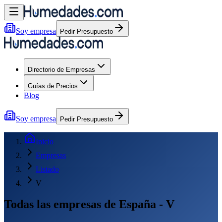
Soy empresa
Pedir Presupuesto
Directorio de Empresas
Guías de Precios
Blog
Soy empresa
Pedir Presupuesto
Inicio
Empresas
Listado
V
Todas las empresas de España - V