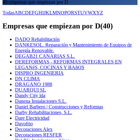
40 empresas que empiezan por D
Todas
A
B
C
D
E
F
G
H
I
J
K
L
M
N
O
P
Q
R
S
T
U
V
W
X
Y
Z
Empresas que empiezan por D
(
40
)
DADO Rehabilitación
DANKESOL. Reparación y Mantenimiento de Equipos de
Energía Renovable.
DEGAB21 CANARIAS S.L.
DEREFORMAS - REFORMAS INTEGRALES EN
LEGANéS, COCINAS Y BAñOS
DISPRO INGENIERIA
DN CLIMA
DRAGANO 1988
DUARQUI SL
Dandy City lda
Danena Instalaciones S.L.
Daniel Barbero | Construcciones y Reformas
Darby Rehabilitaciones, S.L.
Dare Electricidad
Davofrio
Decoraciones Alex
Decoraciones RESFER