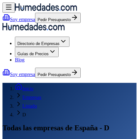
Soy empresa
Pedir Presupuesto
Directorio de Empresas
Guías de Precios
Blog
Soy empresa
Pedir Presupuesto
Inicio
Empresas
Listado
D
Todas las empresas de España - D