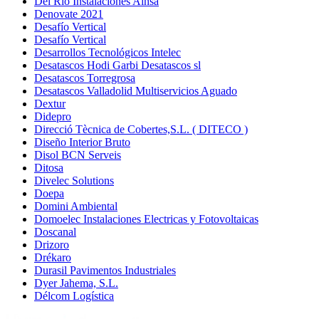
Del Río Instalaciones Aínsa
Denovate 2021
Desafío Vertical
Desafío Vertical
Desarrollos Tecnológicos Intelec
Desatascos Hodi Garbi Desatascos sl
Desatascos Torregrosa
Desatascos Valladolid Multiservicios Aguado
Dextur
Didepro
Direcció Tècnica de Cobertes,S.L. ( DITECO )
Diseño Interior Bruto
Disol BCN Serveis
Ditosa
Divelec Solutions
Doepa
Domini Ambiental
Domoelec Instalaciones Electricas y Fotovoltaicas
Doscanal
Drizoro
Drékaro
Durasil Pavimentos Industriales
Dyer Jahema, S.L.
Délcom Logística